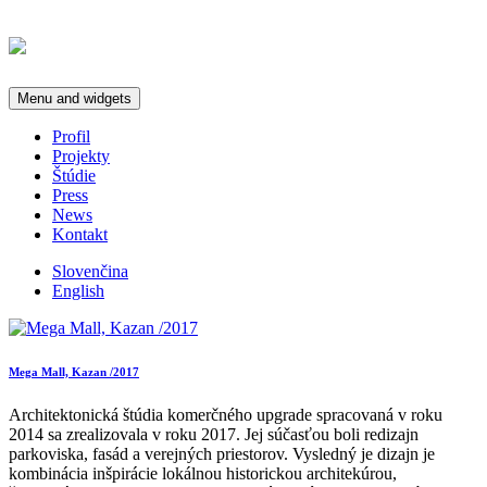
Menu and widgets
Profil
Projekty
Štúdie
Press
News
Kontakt
Slovenčina
English
Mega Mall, Kazan /2017
Architektonická štúdia komerčného upgrade spracovaná v roku
2014 sa zrealizovala v roku 2017. Jej súčasťou boli redizajn
parkoviska, fasád a verejných priestorov. Vysledný je dizajn je
kombinácia inšpirácie lokálnou historickou architekúrou,